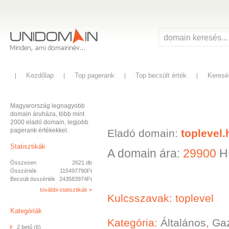
Kezdőlap
Top pagerank
Top becsült érték
Keresé
Magyarország legnagyobb
domain áruháza, több mint
2000 eladó domain, legjobb
pagerank értékekkel.
Eladó domain:
toplevel.
Statisztikák
A domain ára:
29900
H
Összesen
2621 db
Összérték
115497790Ft
Becsült összérték
243583974Ft
további statisztikák »
Kulcsszavak: toplevel
Kategóriák
Kategória:
Általános
,
Ga
2 betű (6)