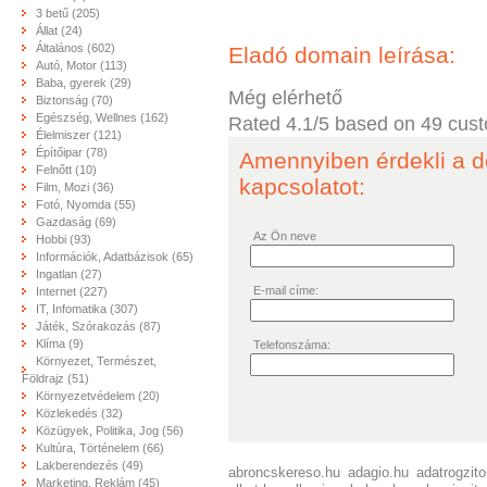
3 betű (205)
Állat (24)
Általános (602)
Eladó domain leírása:
Autó, Motor (113)
Baba, gyerek (29)
Még elérhető
Biztonság (70)
Egészség, Wellnes (162)
Rated
4.1
/5 based on
49
cust
Élelmiszer (121)
Építőipar (78)
Amennyiben érdekli a d
Felnőtt (10)
kapcsolatot:
Film, Mozi (36)
Fotó, Nyomda (55)
Gazdaság (69)
Az Ön neve
Hobbi (93)
Információk, Adatbázisok (65)
Ingatlan (27)
E-mail címe:
Internet (227)
IT, Infomatika (307)
Játék, Szórakozás (87)
Klíma (9)
Telefonszáma:
Környezet, Természet,
Földrajz (51)
Környezetvédelem (20)
Közlekedés (32)
Közügyek, Politika, Jog (56)
Kultúra, Történelem (66)
Lakberendezés (49)
abroncskereso.hu
adagio.hu
adatrogzito
Marketing, Reklám (45)