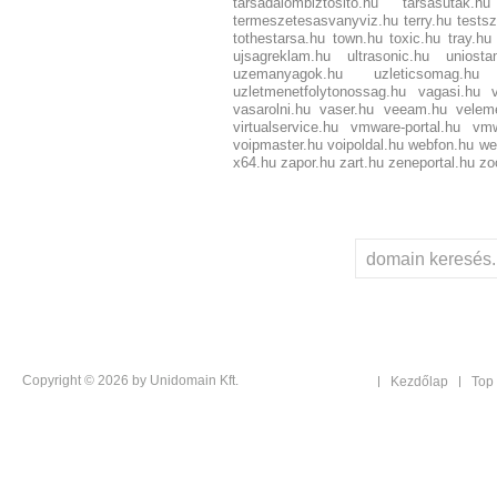
tarsadalombiztosito.hu
tarsasutak.hu
termeszetesasvanyviz.hu
terry.hu
testsz
tothestarsa.hu
town.hu
toxic.hu
tray.hu
ujsagreklam.hu
ultrasonic.hu
uniosta
uzemanyagok.hu
uzleticsomag.hu
uzletmenetfolytonossag.hu
vagasi.hu
vasarolni.hu
vaser.hu
veeam.hu
velem
virtualservice.hu
vmware-portal.hu
vmw
voipmaster.hu
voipoldal.hu
webfon.hu
we
x64.hu
zapor.hu
zart.hu
zeneportal.hu
zo
Copyright © 2026 by Unidomain Kft.
Kezdőlap
Top