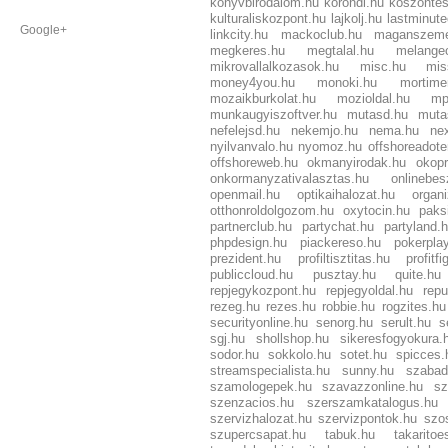
konyvbirodalom.hu
korondi.hu
koszontes
kulturaliskozpont.hu
lajkolj.hu
lastminute
Google+
linkcity.hu
mackoclub.hu
maganszeme
megkeres.hu
megtalal.hu
melangec
mikrovallalkozasok.hu
misc.hu
mis
money4you.hu
monoki.hu
mortime
mozaikburkolat.hu
mozioldal.hu
mp
munkaugyiszoftver.hu
mutasd.hu
muta
nefelejsd.hu
nekemjo.hu
nema.hu
ne
nyilvanvalo.hu
nyomoz.hu
offshoreadot
offshoreweb.hu
okmanyirodak.hu
okop
onkormanyzativalasztas.hu
onlinebes
openmail.hu
optikaihalozat.hu
organi
otthonroldolgozom.hu
oxytocin.hu
paks
partnerclub.hu
partychat.hu
partyland.
phpdesign.hu
piackereso.hu
pokerpla
prezident.hu
profiltisztitas.hu
profitf
publiccloud.hu
pusztay.hu
quite.hu
repjegykozpont.hu
repjegyoldal.hu
repu
rezeg.hu
rezes.hu
robbie.hu
rogzites.hu
securityonline.hu
senorg.hu
serult.hu
s
sgj.hu
shollshop.hu
sikeresfogyokura.
sodor.hu
sokkolo.hu
sotet.hu
spicces.
streamspecialista.hu
sunny.hu
szabad
szamologepek.hu
szavazzonline.hu
sz
szenzacios.hu
szerszamkatalogus.hu
szervizhalozat.hu
szervizpontok.hu
szo
szupercsapat.hu
tabuk.hu
takarito