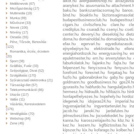
alkot.hu
allergiawebshop.hu
alvazjavit
Melléknevek (67)
aranykez.hu
asusmania.hu
attachment.
Mezőgazdaság (17)
baku.hu
bankszamlacsomag.hu
banos
Multimedia (19)
bind.hu
bioaktiv.hu
biztonsagimasolat
Munka (89)
budapestbusinessclub.hu
budapesttour.
Művészet (33)
cigars.hu
civilszfera.hu
clare.hu
cl
Nevek (106)
creditplus.hu
csaradi.hu
csenyi.hu
cseti
Növény (17)
center.hu
devenyi.hu
dieselolaj.hu
diet
Oktatás (55)
doma.hu
domainoldal.hu
domainplaza.hu
Pénz, Tőzsde, Biztosítás
efax.hu
egervari.hu
egyediutazasok
(122)
ejnyebejnye.hu
elektrotrade.hu
ellen
Romantika, érzés, érzelem
energiahordozok.hu
energysaving.hu
en
(20)
epuletmester.hu
ern.hu
ervenytelen.hu
Sport (38)
faburkolatok.hu
fajanko.hu
fajta.hu
fa
Szállítás, Futár (33)
felpenzert.hu
fenycsova.hu
fenyuzo.hu
Szépségipar, Divat (52)
forefront.hu
forexnet.hu
forgatag.hu
fo
Szolgáltatás (170)
fuzfo.hu
gabonabroker.hu
gaby.hu
gang
Szórakoztató elektronika (21)
goldmann.hu
goodbusiness.hu
gps24.h
Társasági élet (57)
gyurasits.hu
habfurdo.hu
hangulatjavito.
Telekommunikáció (86)
hermesz.hu
hidraulik.hu
hifibazis.hu
hird
Utazás (117)
honlapelhelyezes.hu
hopehely.hu
hordoz
Vallás (11)
idegenek.hu
idojaras24.hu
imperial.hu
Vásárlás, Kereskedelem
ingyenajanlat.hu
ingyentarterulet.hu
in
(176)
jacob.hu
janoki.hu
jardafutes.hu
Vendéglátás (70)
jelmezkeszites.hu
jocselekedet.hu
jogo
Webshop (84)
kanna.hu
karosszeriajavito.hu
kbz.hu
k
Zene (45)
kez.hu
kezem.hu
kgfbiztositas.hu
ki
kipszer.hu
kix.hu
kofarago.hu
kolber.hu